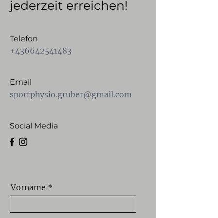
jederzeit erreichen!
Telefon
+436642541483
Email
sportphysio.gruber@gmail.com
Social Media
Vorname